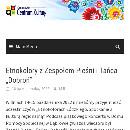
Skip
to
content
Main Menu
Etnokolory z Zespołem Pieśni i Tańca
„Dobroń”
18 października, 2022
M R
W dniach 14-15 października 2022 r. mieliśmy przyjemność
uczestniczyć w „Etnokolorach Łódzkiego.
Spotkanie z
kulturą regionalną”. Podczas piątkowego koncertu w Domu
Pomocy Społecznej w Dąbrowie gwiazdą wieczoru był