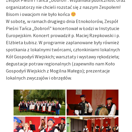
Zespół Pieśni i Tańca „Dobroń”. Wspaniała publiczność oraz
organizatorzy nie chcieli rozstać się z naszym Zespołem!
Bisom i owacjom nie było końca
W sobotę, w ramach drugiego dnia Etnokolorów, Zespół
Pieśni Tańca „Dobroń” koncertował w Łodzi w Instytucie
Europejskim. Koncert prowadził p. Maciej Rzepkowski i p.
Elżbieta Łubisz. W programie zaplanowane były również
spotkania z lokalnymi twórcami, członkiniami lokalnych
Kół Gospodyń Wiejskich; warsztaty i wystawy rękodzieła;
degustacje potraw regionalnych (zapewniło nam Koło
Gospodyń Wiejskich z Mogilna Małego); prezentacje
lokalnych zwyczajów i obrzędów.