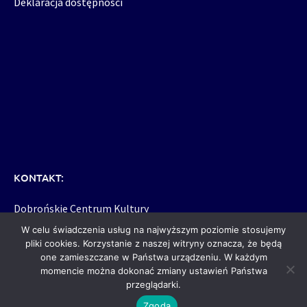
Deklaracja dostępności
KONTAKT:
Dobrońskie Centrum Kultury
95-082 Dobroń, woj. łódzkie
W celu świadczenia usług na najwyższym poziomie stosujemy
ul. W. Witosa 1a
pliki cookies. Korzystanie z naszej witryny oznacza, że będą
one zamieszczane w Państwa urządzeniu. W każdym
momencie można dokonać zmiany ustawień Państwa
dck@dck.dobron.pl
przeglądarki.
tel: 43-677-20-34
Zgoda