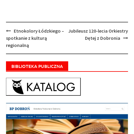
Post
Etnokolory Łódzkiego –
Jubileusz 120-lecia Orkiestry
navigation
spotkanie z kulturą
Dętej z Dobronia
regionalną
BIBLIOTEKA PUBLICZNA