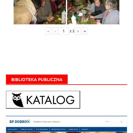
«
‹
z
2
›
»
BIBLIOTEKA PUBLICZNA