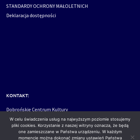
STANDARDY OCHRONY MAŁOLETNICH
Deklaracja dostępności
KONTAKT:
Dobrońskie Centrum Kultury
95-082 Dobroń, woj. łódzkie
W celu świadczenia usług na najwyższym poziomie stosujemy
ul. W. Witosa 1a
pliki cookies. Korzystanie z naszej witryny oznacza, że będą
one zamieszczane w Państwa urządzeniu. W każdym
momencie można dokonać zmiany ustawień Państwa
dck@dck.dobron.pl