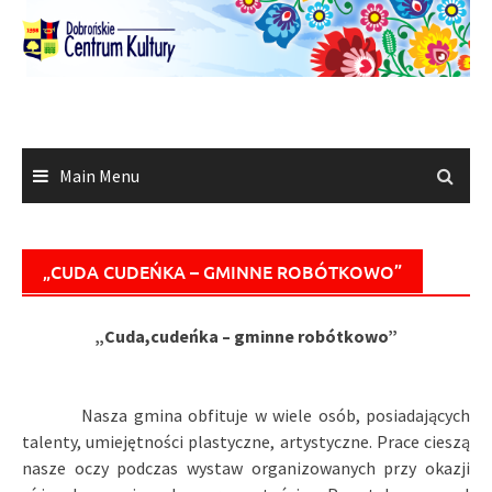
Skip
to
content
Main Menu
„CUDA CUDEŃKA – GMINNE ROBÓTKOWO”
„Cuda,cudeńka – gminne robótkowo”
Nasza gmina obfituje w wiele osób, posiadających
talenty, umiejętności plastyczne, artystyczne. Prace cieszą
nasze oczy podczas wystaw organizowanych przy okazji